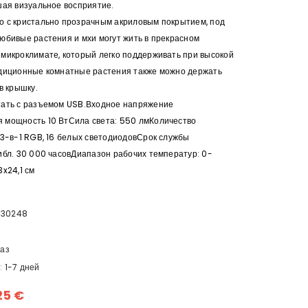
шая визуальное восприятие.
 с кристально прозрачным акриловым покрытием, под
юбивые растения и мхи могут жить в прекрасном
микроклимате, который легко поддерживать при высокой
адиционные комнатные растения также можно держать
в крышку.
тать с разъемом USB.Входное напряжение
 мощность 10 ВтСила света: 550 лмКоличество
 3-в-1 RGB, 16 белых светодиодовСрок службы
ибл. 30 000 часовДиапазон рабочих температур: 0-
3x24,1 см
30248
s
каз
:
1-7 дней
25 €