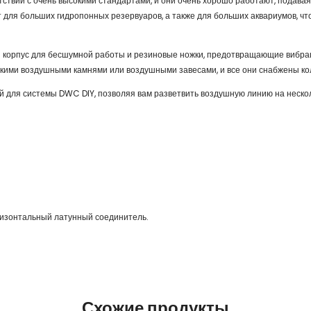
ствии с очень высокими стандартами, и они очень хорошо работают, подавая
т для больших гидропонных резервуаров, а также для больших аквариумов, ч
 корпус для бесшумной работы и резиновые ножки, предотвращающие вибрац
ими воздушными камнями или воздушными завесами, и все они снабжены колл
 для системы DWC DIY, позволяя вам разветвить воздушную линию на неско
оризонтальный латунный соединитель.
Схожие продукты