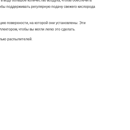
 в воду большое количество воздуха, чтобы обеспечить
тобы поддерживать регулярную подачу свежего кислорода
ию поверхности, на которой они установлены. Эти
ектором, чтобы вы могли легко это сделать.
лько распылителей.