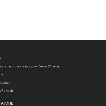
й
платно при заказе на сумму более 50 евро.
оту
посылок
ний зимой
ГАЗИНЕ