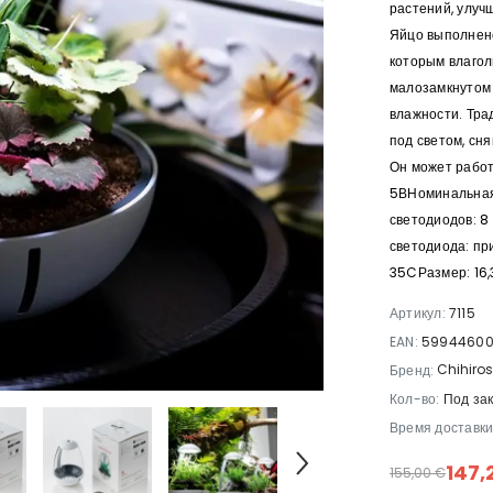
растений, улуч
Яйцо выполнено
комплект
которым влагол
Snow
малозамкнутом 
33 €
влажности. Тр
под светом, сня
Он может рабо
5ВНоминальная
светодиодов: 8
светодиода: пр
35CРазмер: 16,
Артикул:
7115
EAN:
59944600
Chihiro
Бренд:
Кол-во:
Под за
Время доставки
147,
155,00 €