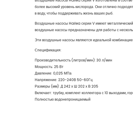
Воздушные насосы Hailea серии V изготовлены в соответ
более высокий уровень кислорода. Они отлично подходя
в воду, чтобы поддерживать жизнь ваших рыб.
Воздушные насосы Hailea серии V имеют металлический
воздушные насосы предназначены для работы с нескольк
Эти воздушные насосы являются идеальной комбинацией
Спецификация:
Производительность (литров/мин): 30 л/мин
Мощность: 25 Вт
Давление: 0,025 МПа
Напряжение: 220-240В 50-60Гц
Размеры (мм): Д 242 х Ш 202 х В 205
Включает: трубку, комплект коллектора с 10 выходами, г
Полностью водонепроницаемый