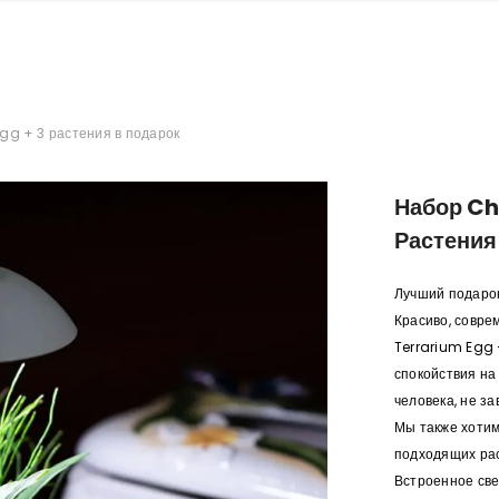
Egg + 3 растения в подарок
Набор Chi
Растения
Лучший подарок
Красиво, совре
Terrarium Egg 
спокойствия на
человека, не за
Мы также хотим
подходящих рас
Встроенное св