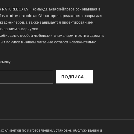
 NATUREBOX.LV – команда акваскейпреов основавшая в
Akvaariumi hooldus OÜ, котороя предлагает товары для
акваскейперов, а также занимается проектированием,
живанием аквариумов.
собираем с особой любовью и вниманием, и хотим сделать
опыт покупок в нашем магазине остался исключительно
ссылку
ПОДПИСАТЬСЯ
х клиентов по изготовлению, установке, обслуживанию и