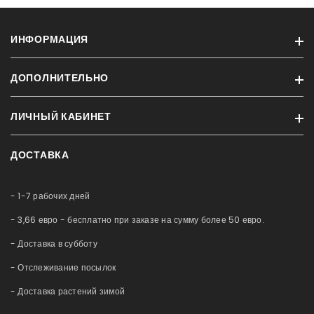
ИНФОРМАЦИЯ
ДОПОЛНИТЕЛЬНО
Информация о доставке
Конфиденциальность
ЛИЧНЫЙ КАБИНЕТ
Бренды
Условия
Акции и скидки
Контакт
ДОСТАВКА
Профиль
Новые продукты
Обслуживание аквариумов
История заказов
Карта сайта
Немного о нас
- 1-7 рабочих дней
Приобретённые товары
Esto Рассрочка
Список желаний
- 3,66 евро - бесплатно при заказе на сумму более 50 евро.
Блог
Сравнение
- Доставка в субботу
- Отслеживание посылок
- Доставка растений зимой