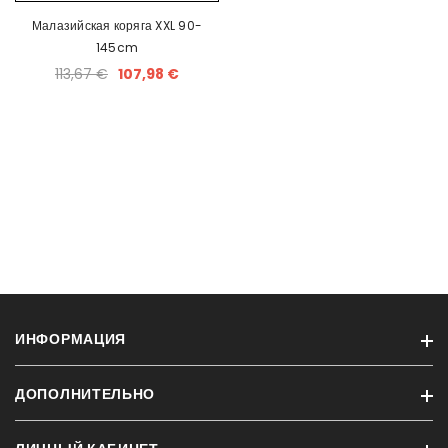
Малазийская коряга XXL 90-
145cm
113,67 €
107,98 €
ИНФОРМАЦИЯ
ДОПОЛНИТЕЛЬНО
Информация о доставке
Конфиденциальность