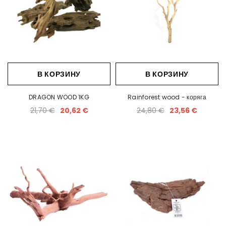
,02 €
350,57 €
364,56 €
346,33 €
В КОРЗИНУ
В КОРЗИНУ
DRAGON WOOD 1KG
Rainforest wood - коряга
21,70 €
20,62 €
24,80 €
23,56 €