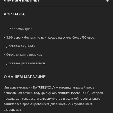
ЛИЧНЫЙ КАБИНЕТ
Бренды
Условия
Акции и скидки
Контакт
ДОСТАВКА
Профиль
Новые продукты
Обслуживание аквариумов
История заказов
Карта сайта
Немного о нас
- 1-7 рабочих дней
Приобретённые товары
Esto Рассрочка
Список желаний
- 3,66 евро - бесплатно при заказе на сумму более 50 евро.
Блог
Сравнение
- Доставка в субботу
- Отслеживание посылок
- Доставка растений зимой
О НАШЕМ МАГАЗИНЕ
Интернет-магазин NATUREBOX.LV – команда акваскейпреов
основавшая в 2009 году фирму Akvaariumi hooldus OÜ, котороя
предлагает товары для аквариумистов и акваскейперов, а также
занимается проектированием, дизайном и обслуживанием
аквариумов.