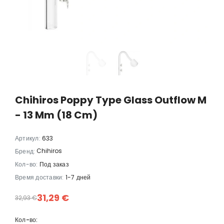
,02 €
350,57 €
364,56 €
346,33 €
Chihiros Poppy Type Glass Outflow M
- 13 Mm (18 Cm)
Артикул:
633
Chihiros
Бренд:
Кол-во:
Под заказ
Время доставки:
1-7 дней
31,29 €
32,93 €
Кол-во: