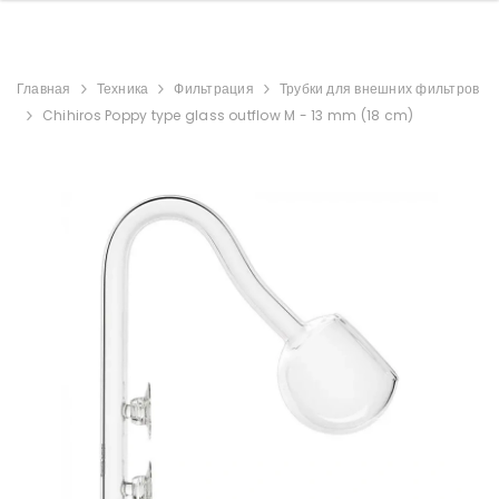
Главная
Техника
Фильтрация
Трубки для внешних фильтров
Chihiros Poppy type glass outflow M - 13 mm (18 cm)
uael Аквариумный
Aquael Аквариумный
плект OPTISET 125
комплект ULTRASCAPE
2.0 черный
60 Snow