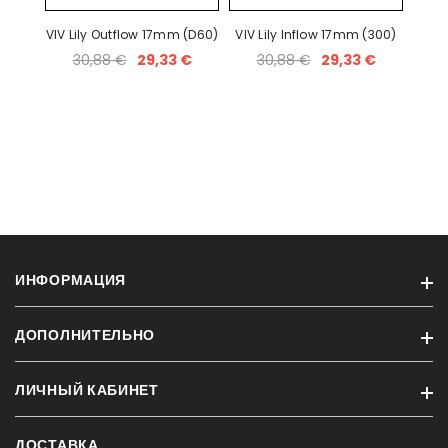
VIV Lily Outflow 17mm (D60)
VIV Lily Inflow 17mm (300)
30,88 €
29,33 €
30,88 €
29,33 €
ИНФОРМАЦИЯ
ДОПОЛНИТЕЛЬНО
Информация о доставке
Конфиденциальность
ЛИЧНЫЙ КАБИНЕТ
Бренды
Условия
Акции и скидки
Контакт
ДОСТАВКА