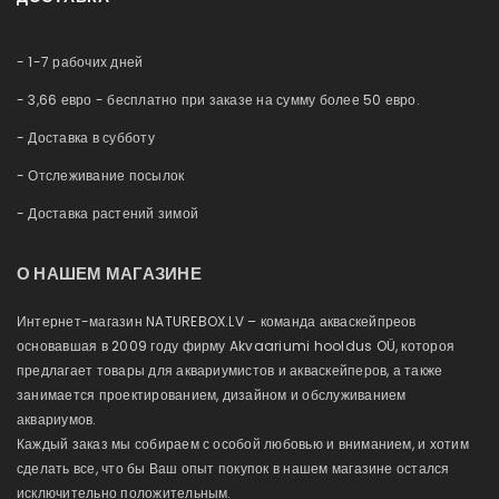
Профиль
Новые продукты
Обслуживание аквариумов
История заказов
Карта сайта
Немного о нас
- 1-7 рабочих дней
Приобретённые товары
Esto Рассрочка
Список желаний
- 3,66 евро - бесплатно при заказе на сумму более 50 евро.
Блог
Сравнение
- Доставка в субботу
- Отслеживание посылок
- Доставка растений зимой
О НАШЕМ МАГАЗИНЕ
Интернет-магазин NATUREBOX.LV – команда акваскейпреов
основавшая в 2009 году фирму Akvaariumi hooldus OÜ, котороя
предлагает товары для аквариумистов и акваскейперов, а также
занимается проектированием, дизайном и обслуживанием
аквариумов.
Каждый заказ мы собираем с особой любовью и вниманием, и хотим
сделать все, что бы Ваш опыт покупок в нашем магазине остался
исключительно положительным.