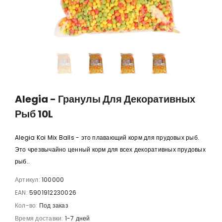
,02 €
350,57 €
364,56 €
346,33 €
Alegia - Гранулы Для Декоративных
Рыб 10L
Alegia Koi Mix Balls - это плавающий корм для прудовых рыб.
Это чрезвычайно ценный корм для всех декоративных прудовых
рыб..
Артикул:
100000
EAN:
5901912230026
Кол-во:
Под заказ
Время доставки:
1-7 дней