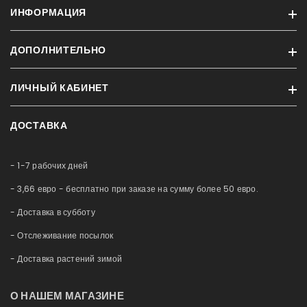
ИНФОРМАЦИЯ
ДОПОЛНИТЕЛЬНО
Информация о доставке
Конфиденциальность
ЛИЧНЫЙ КАБИНЕТ
Бренды
Условия
Акции и скидки
Контакт
ДОСТАВКА
Профиль
Новые продукты
Обслуживание аквариумов
История заказов
Карта сайта
Немного о нас
- 1-7 рабочих дней
Приобретённые товары
Esto Рассрочка
Список желаний
- 3,66 евро - бесплатно при заказе на сумму более 50 евро.
Блог
Сравнение
- Доставка в субботу
- Отслеживание посылок
- Доставка растений зимой
О НАШЕМ МАГАЗИНЕ