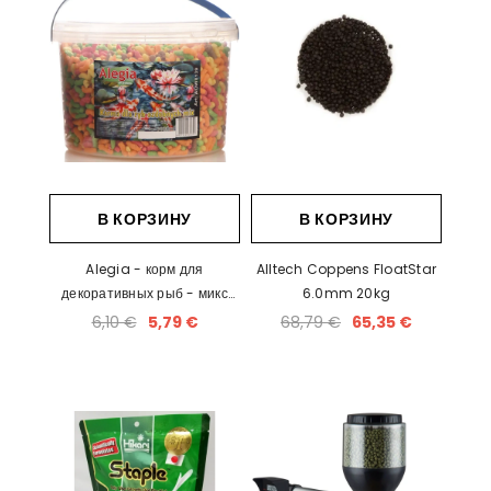
В КОРЗИНУ
В КОРЗИНУ
Alegia - корм для
Alltech Coppens FloatStar
декоративных рыб - микс
6.0mm 20kg
стиксов 3L
6,10 €
5,79 €
68,79 €
65,35 €