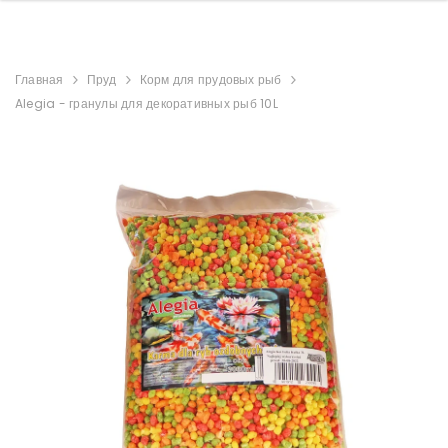
Главная
Пруд
Корм ​​для прудовых рыб
Alegia - гранулы для декоративных рыб 10L
uael Аквариумный
Aquael Аквариумный
плект OPTISET 125
комплект ULTRASCAPE
2.0 черный
60 Snow