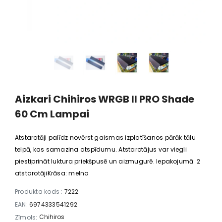
7,16 €
187,30 €
569,16 €
540,70 €
Aizkari Chihiros WRGB II PRO Shade
60 Cm Lampai
Atstarotāji palīdz novērst gaismas izplatīšanos pārāk tālu
telpā, kas samazina atspīdumu. Atstarotājus var viegli
piestiprināt luktura priekšpusē un aizmugurē. Iepakojumā: 2
atstarotājiKrāsa: melna
Produkta kods :
7222
EAN:
6974333541292
Chihiros
Zīmols: