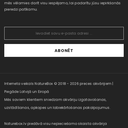
mēs vēlamies darīt visu iespējamo, lai padarītu jūsu iepirkšanās
pieredzi patīkamu.
ABONĒT
Interneta veikals NatureBox © 2018 - 2026 preces akvārijiem |
Piegāde Latvijā un Eiropā
Mēs saviem klientiem sniedzam akvāriju izgatavošanas,
uzstādīšanas, apkopes un labiekārtošanas pakalpojumus.
Naturebox.lv piedāvā visu nepieciešamo skaista akvārija