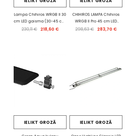
IELIKT GROZĀ
IELIKT GROZĀ
Lampa Chihiros WRGB II 30
CHIHIROS LAMPA Chihiros
cm LED gaisma (30-45 cm,
WRGB II Pro 45 cm LED
33 W, 2300 lm)
gaisma (45-60 cm, 56 W,
230,11 €
218,60 €
298,63 €
283,70 €
5000 lm)
IELIKT GROZĀ
IELIKT GROZĀ