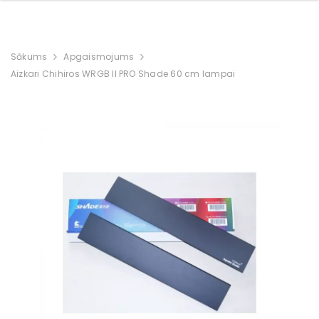
Sākums
Apgaismojums
Aizkari Chihiros WRGB II PRO Shade 60 cm lampai
Akvārija skapis
Akvārijs Aquael
ISET CABINET 200
OPTISET 125L (81x36x51
balts
cm) balts, ar skapi