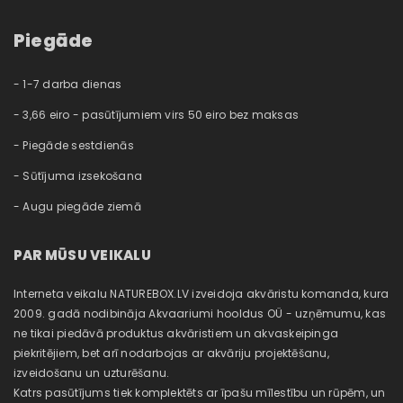
Pasūtījumu vēsture
Lapas karte
Esto Maksā pa daļām
Piegāde
Pasūtītās preces
Vēlmju saraksts
- 1-7 darba dienas
Skatīt salīdzinājumu
- 3,66 eiro - pasūtījumiem virs 50 eiro bez maksas
- Piegāde sestdienās
- Sūtījuma izsekošana
- Augu piegāde ziemā
PAR MŪSU VEIKALU
Interneta veikalu NATUREBOX.LV izveidoja akvāristu komanda, kura
2009. gadā nodibināja Akvaariumi hooldus OÜ - uzņēmumu, kas
ne tikai piedāvā produktus akvāristiem un akvaskeipinga
piekritējiem, bet arī nodarbojas ar akvāriju projektēšanu,
izveidošanu un uzturēšanu.
Katrs pasūtījums tiek komplektēts ar īpašu mīlestību un rūpēm, un